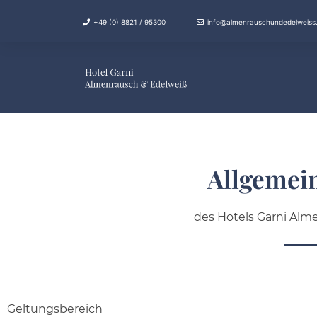
+49 (0) 8821 / 95300
info@almenrauschundedelweiss
Allgemei
des Hotels Garni Alm
Geltungsbereich