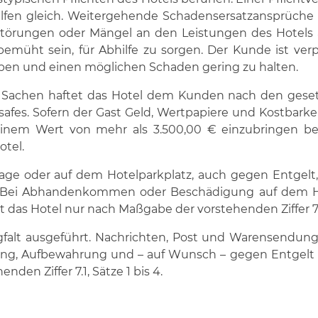
ilfen gleich. Weitergehende Schadensersatzansprüche si
 Störungen oder Mängel an den Leistungen des Hotels a
müht sein, für Abhilfe zu sorgen. Der Kunde ist verp
ben und einen möglichen Schaden gering zu halten.
 Sachen haftet das Hotel dem Kunden nach den gese
afes. Sofern der Gast Geld, Wertpapiere und Kostbark
nem Wert von mehr als 3.500,00 € einzubringen beab
tel.
age oder auf dem Hotelparkplatz, auch gegen Entgelt, 
 Bei Abhandenkommen oder Beschädigung auf dem Ho
 das Hotel nur nach Maßgabe der vorstehenden Ziffer 7.1,
falt ausgeführt. Nachrichten, Post und Warensendung
lung, Aufbewahrung und – auf Wunsch – gegen Entgelt
den Ziffer 7.1, Sätze 1 bis 4.