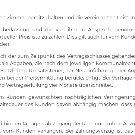
hten Zimmer bereitzuhalten und die vereinbarten Leistu
mmerüberlassung und die von ihm in Anspruch geno
ueller Preisliste zu zahlen. Dies gilt auch für vom Kun
den.
eßlich der zum Zeitpunkt des Vertragsschlusses gelten
lokale Abgaben, die nach dem jeweiligen Kommunalrech
gesetzlichen Umsatzsteuer, der Neueinführung oder An
bei der Preisermittlung berücksichtigt. Bei Verträgen 
d Vertragserfüllung vier Monate überschreitet.
om Kunden gewünschten nachträglichen Verringerun
altsdauer des Kunden davon abhängig machen, dass si
nd binnen 14 Tagen ab Zugang der Rechnung ohne Abzug
t vom Kunden verlangen. Bei Zahlungsverzug ist das H