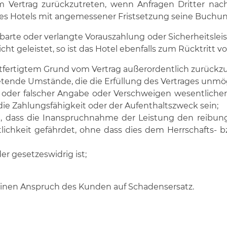
om Vertrag zurückzutreten, wenn Anfragen Dritter nac
s Hotels mit angemessener Fristsetzung seine Buchung
einbarte oder verlangte Vorauszahlung oder Sicherheitsl
t geleistet, so ist das Hotel ebenfalls zum Rücktritt v
chtfertigtem Grund vom Vertrag außerordentlich zurückzut
retende Umstände, die die Erfüllung des Vertrages unm
 oder falscher Angabe oder Verschweigen wesentliche
 die Zahlungsfähigkeit oder der Aufenthaltszweck sein;
 dass die Inanspruchnahme der Leistung den reibungs
lichkeit gefährdet, ohne dass dies dem Herrschafts- b
er gesetzeswidrig ist;
keinen Anspruch des Kunden auf Schadensersatz.