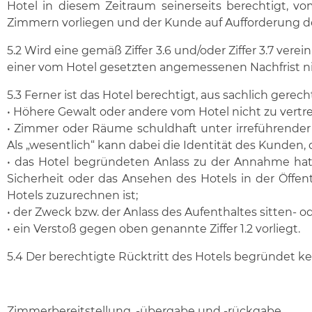
Hotel in diesem Zeitraum seinerseits berechtigt, v
Zimmern vorliegen und der Kunde auf Aufforderung de
5.2 Wird eine gemäß Ziffer 3.6 und/oder Ziffer 3.7 ver
einer vom Hotel gesetzten angemessenen Nachfrist nich
5.3 Ferner ist das Hotel berechtigt, aus sachlich gere
• Höhere Gewalt oder andere vom Hotel nicht zu vert
• Zimmer oder Räume schuldhaft unter irreführender
Als „wesentlich“ kann dabei die Identität des Kunden,
• das Hotel begründeten Anlass zu der Annahme hat,
Sicherheit oder das Ansehen des Hotels in der Öffent
Hotels zuzurechnen ist;
• der Zweck bzw. der Anlass des Aufenthaltes sitten- od
• ein Verstoß gegen oben genannte Ziffer 1.2 vorliegt.
5.4 Der berechtigte Rücktritt des Hotels begründet 
Zimmerbereitstellung, -übergabe und -rückgabe